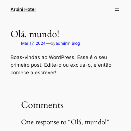
Skip
Arpini Hotel
to
content
Olá, mundo!
—
Mar 17, 2024
by
admin
in
Blog
Boas-vindas ao WordPress. Esse é o seu
primeiro post. Edite-o ou exclua-o, e então
comece a escrever!
Comments
One response to “Olá, mundo!”